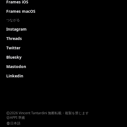
Frames iOS
Frames macOS
つながる
Instagram
Threads
Twitter
Bluesky
Mastodon
Linkedin
2026 Vincent Tantardini 無断転載・複製を禁じます
APPI 準拠
日本語