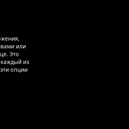
ожения,
ивами или
це. Это
 каждый из
 эти опции