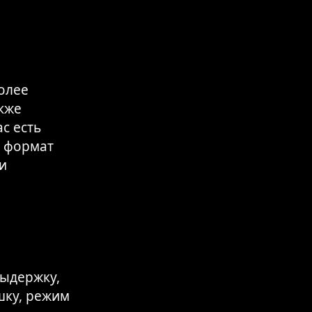
олее
кже
с есть
т формат
и
выдержку,
шку, режим