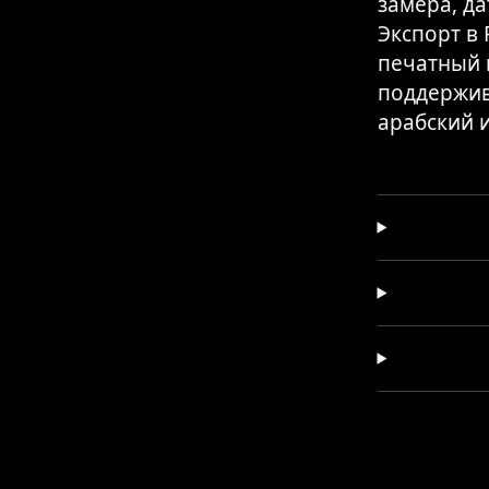
замера, да
Экспорт в
печатный 
поддержив
арабский и