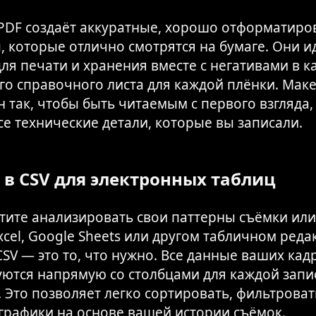
 PDF создаёт аккуратные, хорошо отформатир
, которые отлично смотрятся на бумаге. Они и
ля печати и хранения вместе с негативами в к
го справочного листа для каждой плёнки. Маке
 так, чтобы быть читаемым с первого взгляда,
е технические детали, которые вы записали.
 в CSV для электронных таблиц
отите анализировать свои паттерны съёмки или
xcel, Google Sheets или другом табличном реда
CSV — это то, что нужно. Все данные ваших кад
ются напрямую со столбцами для каждой запи
 Это позволяет легко сортировать, фильтроват
 графики на основе вашей истории съёмок.