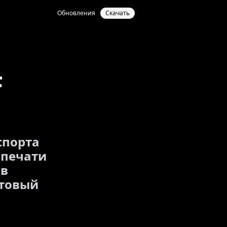
Обновления
Скачать
F
спорта
 печати
 в
стовый