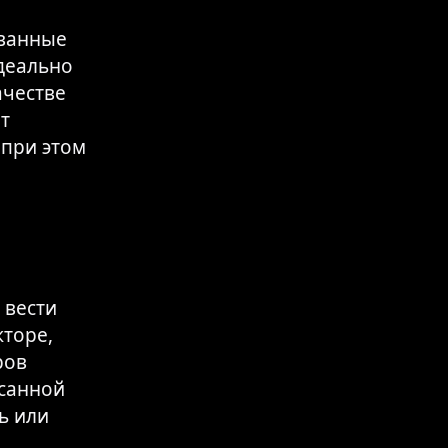
ованные
деально
ачестве
т
 при этом
 вести
кторе,
ров
санной
ь или