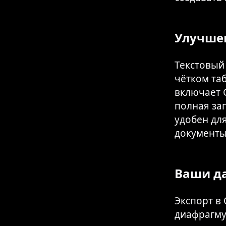
Улучшен
Текстовый
чётком та
включает G
полная зап
удобен дл
документы
Ваши да
Экспорт в 
диафрагму