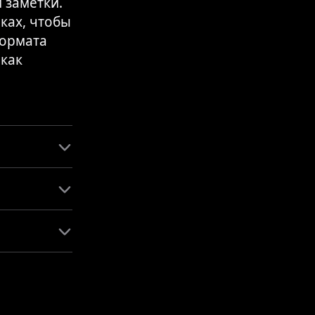
 заметки.
ках, чтобы
формата
 как