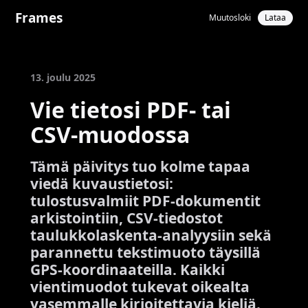
Frames
Muutosloki
Lataa
13. joulu 2025
Vie tietosi PDF- tai
CSV-muodossa
Tämä päivitys tuo kolme tapaa
viedä kuvaustietosi:
tulostusvalmiit PDF-dokumentit
arkistointiin, CSV-tiedostot
taulukkolaskenta-analyysiin sekä
parannettu tekstimuoto täysillä
GPS-koordinaateilla. Kaikki
vientimuodot tukevat oikealta
vasemmalle kirjoitettavia kieliä.