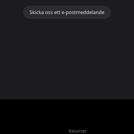
Skicka oss ett e-postmeddelande
Resurser