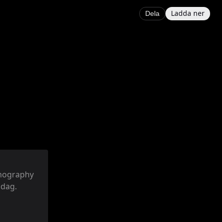
Ladda ner
Dela
omography
idag.