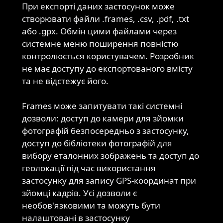
При експорті даних застосунок може
створювати файли .frames, .csv, .pdf, .txt
Експорт
або .gpx. Обмін цими файлами через
даних
системне меню поширення повністю
контролюється користувачем. Розробник
не має доступу до експортованого вмісту
та не відстежує його.
Frames може запитувати такі системні
дозволи: доступ до камери для зйомки
Дозволи
фотографій безпосередньо з застосунку,
доступ до бібліотеки фотографій для
вибору еталонних зображень та доступ до
геолокації під час використання
застосунку для запису GPS-координат при
зйомці кадрів. Усі дозволи є
необов'язковими та можуть бути
налаштовані в застосунку