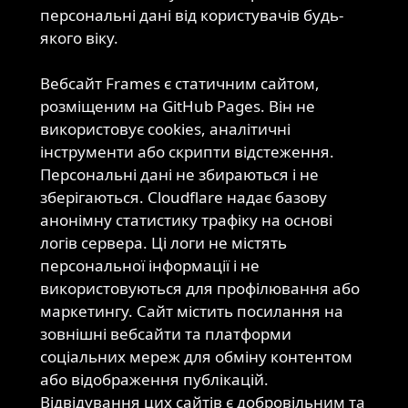
персональні дані від користувачів будь-
якого віку.
Вебсайт Frames є статичним сайтом,
розміщеним на GitHub Pages. Він не
Вебсайт
використовує cookies, аналітичні
інструменти або скрипти відстеження.
Персональні дані не збираються і не
зберігаються. Cloudflare надає базову
анонімну статистику трафіку на основі
логів сервера. Ці логи не містять
персональної інформації і не
використовуються для профілювання або
маркетингу. Сайт містить посилання на
зовнішні вебсайти та платформи
соціальних мереж для обміну контентом
або відображення публікацій.
Відвідування цих сайтів є добровільним та