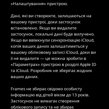
«Налаштування» пристрою.
Дані, які ви створюєте, залишаються на
вашому пристрої, доки застосунок
Зберігання
встановлено. Якщо ви видалите
та
застосунок, локальні дані буде вилучено.
видалення
Якщо ви ввімкнули синхронізацію iCloud,
даних
копія ваших даних залишатиметься у
вашому обліковому записі iCloud, доки ви
її не видалите — це можна зробити в
«Параметрах» пристрою в розділі Apple ID
та iCloud. Розробник не зберігає жодних
ваших даних.
Frames не збирає свідомо особисту
інформацію від дітей віком до 13 років.
Конфіденційність
Застосунок не вимагає створення
дітей
облікового запису та не збирає