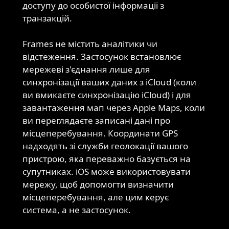
доступу до особистої інформації з
транзакцій.
Frames не містить аналітики чи
відстеження. Застосунок встановлює
Аналітика
мережеві з'єднання лише для
та
синхронізації ваших даних з iCloud (коли
мережева
ви вмикаєте синхронізацію iCloud) і для
активність
завантаження мап через Apple Maps, коли
ви переглядаєте записані дані про
місцеперебування. Координати GPS
надходять зі служби геолокації вашого
пристрою, яка переважно базується на
супутниках. iOS може використовувати
мережу, щоб допомогти визначити
місцеперебування, але цим керує
система, а не застосунок.