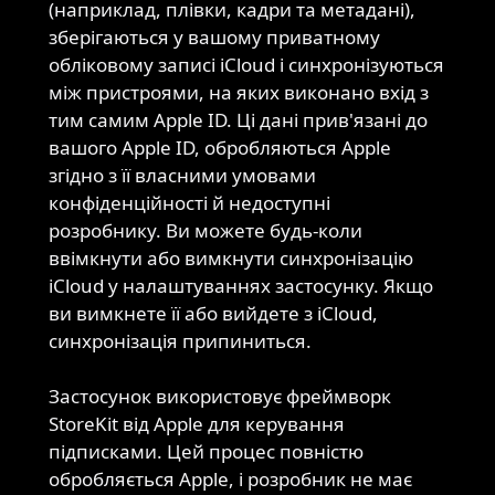
iCloud
(наприклад, плівки, кадри та метадані),
зберігаються у вашому приватному
обліковому записі iCloud і синхронізуються
між пристроями, на яких виконано вхід з
тим самим Apple ID. Ці дані прив'язані до
вашого Apple ID, обробляються Apple
згідно з її власними умовами
конфіденційності й недоступні
розробнику. Ви можете будь-коли
ввімкнути або вимкнути синхронізацію
iCloud у налаштуваннях застосунку. Якщо
ви вимкнете її або вийдете з iCloud,
синхронізація припиниться.
Застосунок використовує фреймворк
StoreKit від Apple для керування
Підписки
підписками. Цей процес повністю
обробляється Apple, і розробник не має