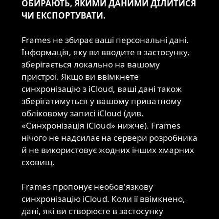
ОБИРАЮТЬ, ЯКИМИ ДАНИМИ ДІЛИТИСЯ
ЧИ ЕКСПОРТУВАТИ.
Frames не збирає ваші персональні дані.
Інформація, яку ви вводите в застосунку,
Збір
зберігається локально на вашому
даних
пристрої. Якщо ви ввімкнете
синхронізацію з iCloud, ваші дані також
зберігатимуться у вашому приватному
обліковому записі iCloud (див.
«Синхронізація iCloud» нижче). Frames
нічого не надсилає на сервери розробника
й не використовує жодних інших хмарних
сховищ.
Frames пропонує необов'язкову
синхронізацію iCloud. Коли її ввімкнено,
Синхронізація
дані, які ви створюєте в застосунку