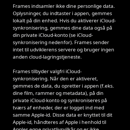
Frames indsamler ikke dine personlige data.
Oplysninger, du indtaster i appen, gemmes
Dataindsamling
lokalt på din enhed. Hvis du aktiverer iCloud-
synkronisering, gemmes dine data også på
din private iCloud-konto (se iCloud-
synkronisering nedenfor). Frames sender
intet til udviklerens servere og bruger ingen
anden cloud-lagringstjeneste.
Frames tilbyder valgfri iCloud-
synkronisering. Når den er aktiveret,
iCloud-
gemmes de data, du opretter i appen (f.eks.
synkronisering
dine film, rammer og metadata), på din
private iCloud-konto og synkroniseres på
tværs af enheder, der er logget ind med
samme Apple-id. Disse data er knyttet til dit
Apple-id, håndteres af Apple i henhold til
Apples egne privatlivsvilkår og er ikke