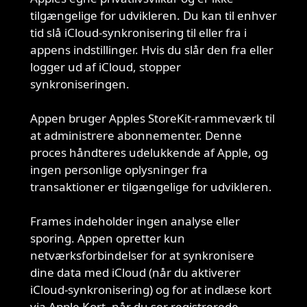
tilgængelige for udvikleren. Du kan til enhver
tid slå iCloud-synkronisering til eller fra i
appens indstillinger. Hvis du slår den fra eller
logger ud af iCloud, stopper
synkroniseringen.
Appen bruger Apples StoreKit-rammeværk til
at administrere abonnementer. Denne
Abonnementer
proces håndteres udelukkende af Apple, og
ingen personlige oplysninger fra
transaktioner er tilgængelige for udvikleren.
Frames indeholder ingen analyse eller
sporing. Appen opretter kun
Analyse
netværksforbindelser for at synkronisere
og
dine data med iCloud (når du aktiverer
netværksaktivitet
iCloud-synkronisering) og for at indlæse kort
via Apple Kort, når du ser registrerede