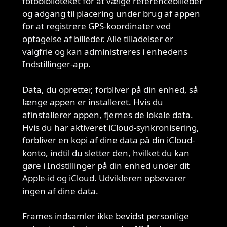
fotobiblioteket for at vælge referencebilleder
og adgang til placering under brug af appen
for at registrere GPS-koordinater ved
optagelse af billeder. Alle tilladelser er
valgfrie og kan administreres i enhedens
Indstillinger-app.
Data, du opretter, forbliver på din enhed, så
længe appen er installeret. Hvis du
Dataopbevaring
afinstallerer appen, fjernes de lokale data.
og
Hvis du har aktiveret iCloud-synkronisering,
sletning
forbliver en kopi af dine data på din iCloud-
konto, indtil du sletter den, hvilket du kan
gøre i Indstillinger på din enhed under dit
Apple-id og iCloud. Udvikleren opbevarer
ingen af dine data.
Frames indsamler ikke bevidst personlige