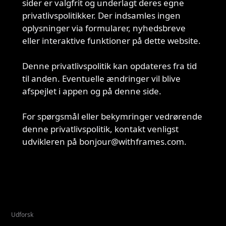
sider er valgfrit og underlagt deres egne
privatlivspolitikker. Der indsamles ingen
oplysninger via formularer, nyhedsbreve
eller interaktive funktioner på dette website.
Denne privatlivspolitik kan opdateres fra tid
til anden. Eventuelle ændringer vil blive
Ændringer
afspejlet i appen og på denne side.
af
denne
For spørgsmål eller bekymringer vedrørende
politik
denne privatlivspolitik, kontakt venligst
Kontakt
udvikleren på bonjour@withframes.com.
Udforsk