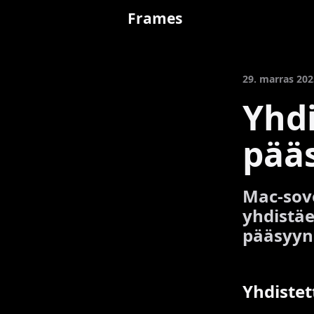
Frames
29. marras 202
Yhdi
pää
Mac-sove
yhdistä
pääsyyn j
Yhdistet