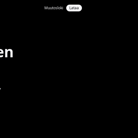
Muutosloki
Lataa
en
,