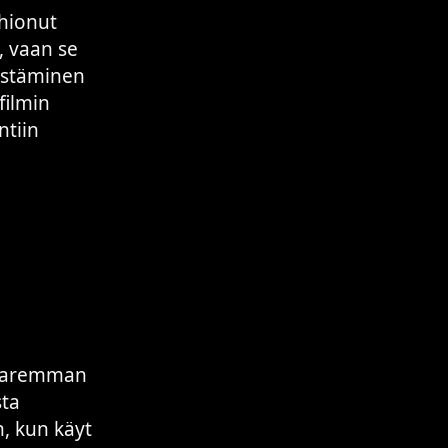
hionut
a, vaan se
distäminen
filmin
ntiin
t paremman
sta
, kun käyt