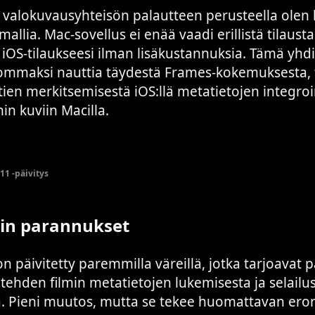
 valokuvausyhteisön palautteen perusteella olen 
mallia. Mac-sovellus ei enää vaadi erillistä tilaust
t iOS-tilaukseesi ilman lisäkustannuksia. Tämä yh
ommaksi nauttia täydestä Frames-kokemuksesta, 
tien merkitsemisestä iOS:llä metatietojen integroi
in kuviin Macilla.
1 -päivitys
kin parannukset
on päivitetty paremmilla väreillä, jotka tarjoava
 tehden filmin metatietojen lukemisesta ja selailu
 Pieni muutos, mutta se tekee huomattavan eron