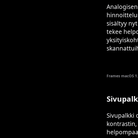
Analogisen
hinnoittelu
sisältyy ny
tekee help
yksityiskoh
skannattuih
Frames macOS 1.1
Sivupal
Sivupalkki 
kontrastin,
helpompaa.