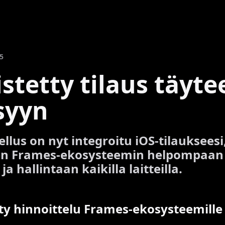
5
stetty tilaus täyte
syyn
llus on nyt integroitu iOS-tilaukseesi
en Frames-ekosysteemin helpompaan
a hallintaan kaikilla laitteilla.
ty hinnoittelu Frames-ekosysteemille