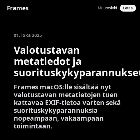
Frames
Muutosloki
Lataa
01. loka 2025
Valotustavan
metatiedot ja
suorituskykyparannukse
Frames macOS:lle sisältää nyt
valotustavan metatietojen tuen
kattavaa EXIF-tietoa varten sekä
suorituskykyparannuksia
nopeampaan, vakaampaan
toimintaan.