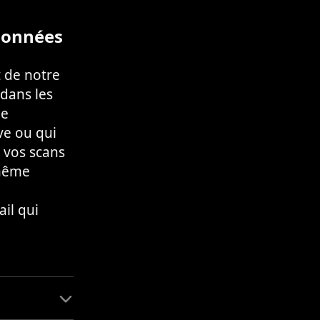
adonnées
 de notre
dans les
ne
ve ou qui
s vos scans
 même
il qui