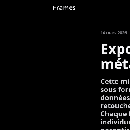
Frames
14 mars 2026
Expo
mét
Cette mi
sous for
données 
retouch
Chaque f
individu
garantis