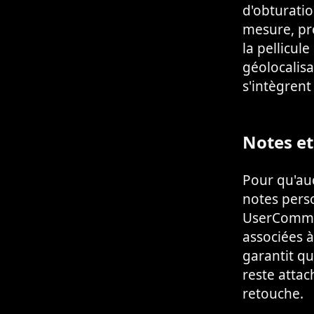
d'obturati
mesure, pro
la pellicule
géolocalisa
s'intègren
Notes et
Pour qu'auc
notes pers
UserCommen
associées 
garantit qu
reste attac
retouche.