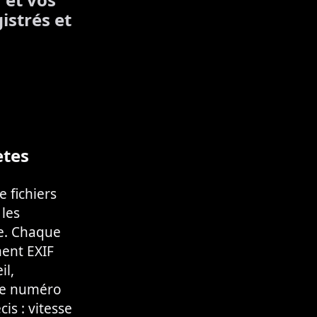
istrés et
ètes
 fichiers
 les
e. Chaque
ment EXIF
il,
 le numéro
is : vitesse