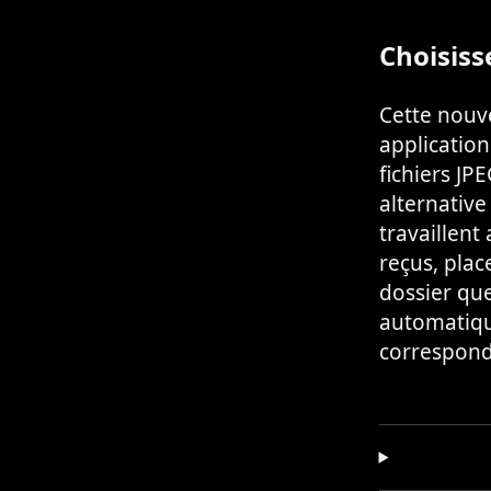
Choisiss
Cette nouv
application
fichiers JP
alternative
travaillent
reçus, pla
dossier que
automatique
correspond 