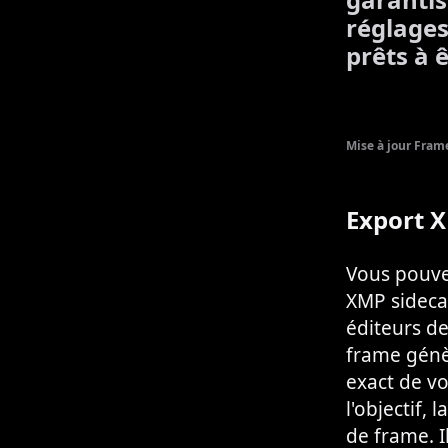
réglages
prêts à 
Mise à jour Fram
Export 
Vous pouvez
XMP sidecar
éditeurs d
frame génè
exact de vo
l'objectif,
de frame. I