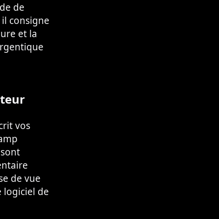
ode de
il consigne
eure et la
argentique
ateur
rit vos
hamp
 sont
entaire
se de vue
 logiciel de