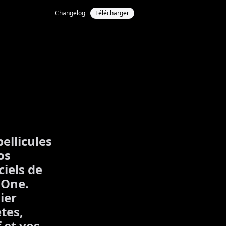
Changelog
Télécharger
ellicules
os
iels de
 One.
ier
tes,
 et vos