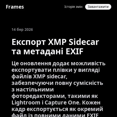
Frames
Історія змін
Завантажити
14 бер 2026
Експорт XMP Sidecar
та метадані EXIF
Це оновлення додає можливість
експортувати плівки у вигляді
файлів XMP sidecar,
забезпечуючи повну сумісність
з настільними
фоторедакторами, такими як
Lightroom і Capture One. Кожен
кадр експортується як окремий
файл із повними даними EXIF,