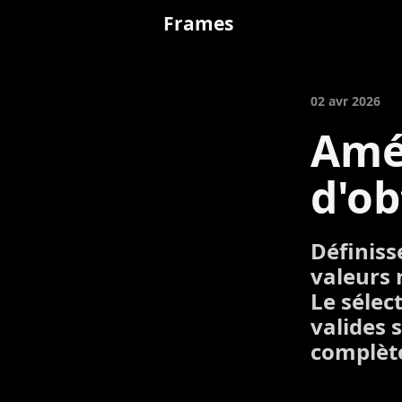
Frames
02 avr 2026
Amél
d'ob
Définisse
valeurs 
Le sélec
valides 
complète