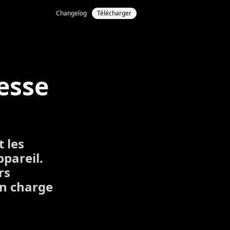
Changelog
Télécharger
esse
t les
pareil.
rs
en charge