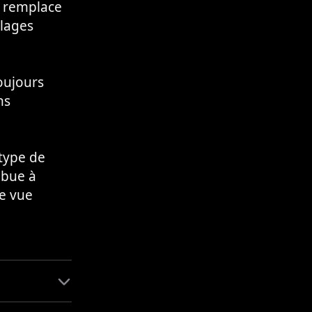
r remplace
plages
oujours
ns
 type de
ibue à
de vue