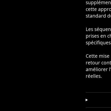
supplémenta
cette appro
standard du
Les séquenc
prises en c
spécifique
Cette mise 
retour cont
améliorer l
réelles.