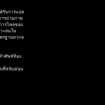
ได้รับการแปล
การถ่ายภาพ
 การไหลของ
หมาะสมใน
มาตรฐานสากล
คำศัพท์ท้อง
บที่สนับสนุน