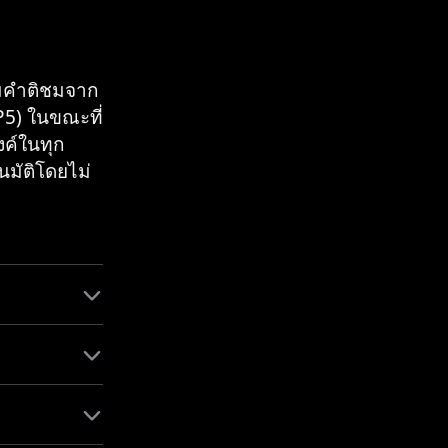
ามคำติชมจาก
P5) ในขณะที่
งค์ในทุก
นมัติโดยไม่