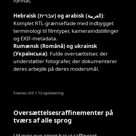
format.
Hebraisk (עברית) og arabisk (العربية)
:
Komplet RTL-grænseflade med indbygget
terminologi til filmtyper, kameraindstillinger
og EXIF-metadata.
Rumænsk (Română) og ukrainsk
(Українська)
: Fulde oversættelser, der
understøtter fotografer, der dokumenterer
deres arbejde på deres modersmål.
Frames iOS 1.13-opdatering
Oversættelsesraffinementer på
tværs af alle sprog
Ud over nye sprog har vi raffineret