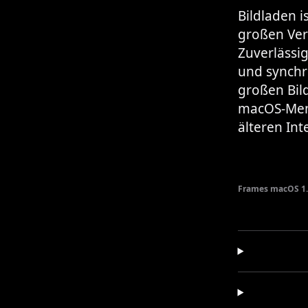
Bildladen i
großen Ver
Zuverlässi
und synchro
großen Bil
macOS-Men
älteren Int
Frames macOS 1.