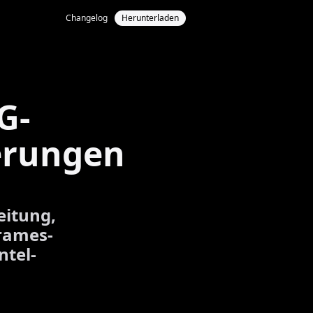
Changelog
Herunterladen
G-
erungen
eitung,
rames-
ntel-