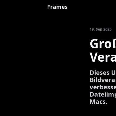
Frames
19. Sep 2025
Gro
Ver
Dieses U
Bildvera
verbess
Dateiimp
Macs.