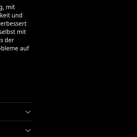
g, mit
keit und
verbessert
selbst mit
s der
obleme auf