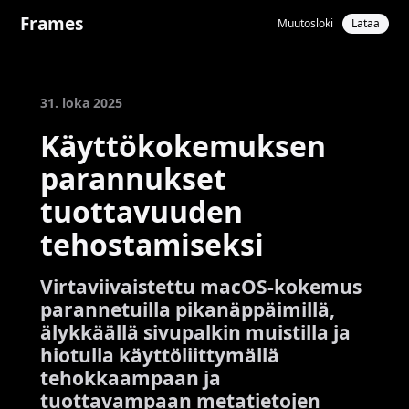
Frames
Muutosloki
Lataa
31. loka 2025
Käyttökokemuksen
parannukset
tuottavuuden
tehostamiseksi
Virtaviivaistettu macOS-kokemus
parannetuilla pikanäppäimillä,
älykkäällä sivupalkin muistilla ja
hiotulla käyttöliittymällä
tehokkaampaan ja
tuottavampaan metatietojen