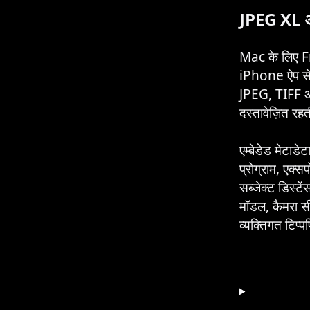
JPEG XL औ
Mac के लिए F
iPhone ऐप से कै
JPEG, TIFF और
दस्तावेज़ित रहत
एम्बेडेड मेटाड
प्रोग्राम, एक्स
सब्जेक्ट डिस्ट
मॉडल, कैमरा सी
व्यक्तिगत टिप्प