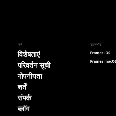
जानें
डाउनलोड
विशेषताएं
Frames iOS
Frames macO
परिवर्तन सूची
गोपनीयता
शर्तें
संपर्क
ब्लॉग