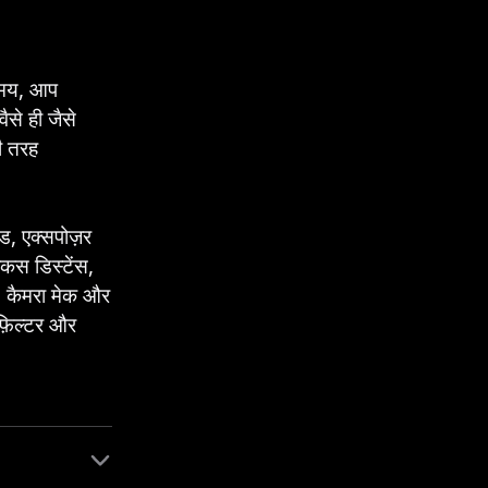
समय, आप
ैसे ही जैसे
ी तरह
ड, एक्सपोज़र
़ोकस डिस्टेंस,
न, कैमरा मेक और
फ़िल्टर और