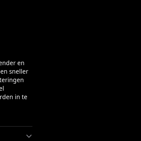
iender en
en sneller
eteringen
el
rden in te