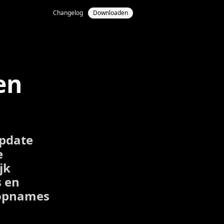
Changelog
Downloaden
en
update
e
jk
s en
e opnames