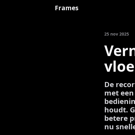
Frames
25 nov 2025
Ver
vloe
De recor
met een 
bedienin
houdt. G
betere p
nu snell