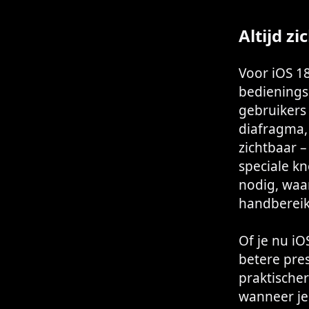
Altijd z
Voor iOS 18
bedieningse
gebruikers
diafragma, s
zichtbaar –
speciale kn
nodig, waar
handbereik 
Of je nu iO
betere pres
praktischer
wanneer je