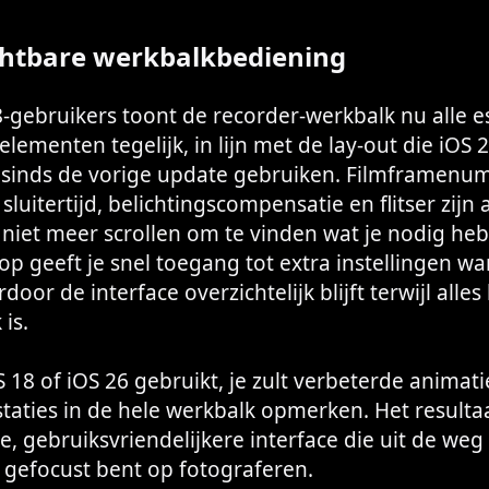
ichtbare werkbalkbediening
-gebruikers toont de recorder-werkbalk nu alle e
lementen tegelijk, in lijn met de lay-out die iOS 2
 sinds de vorige update gebruiken. Filmframenu
luitertijd, belichtingscompensatie en flitser zijn a
 niet meer scrollen om te vinden wat je nodig heb
op geeft je snel toegang tot extra instellingen w
door de interface overzichtelijk blijft terwijl alle
is.
S 18 of iOS 26 gebruikt, je zult verbeterde animati
taties in de hele werkbalk opmerken. Het resultaa
e, gebruiksvriendelijkere interface die uit de weg b
 gefocust bent op fotograferen.