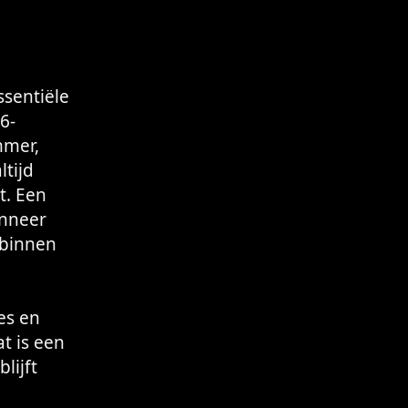
ssentiële
6-
mmer,
ltijd
t. Een
anneer
s binnen
es en
t is een
lijft