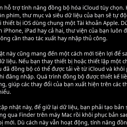
n hỗ trợ tính năng đồng bộ hóa iCloud tùy chọn. 
uộn phim, thư mục và siêu dữ liệu của bạn sẽ tự 
i thiết bị iOS dùng chung một Tài khoản Apple. 
 iPhone, iPad hay cả hai, thư viện của bạn luôn 
ông cần thao tác xuất hay nhập thủ công.
ật này cũng mang đến một cách mới tiện lợi để sa
ữ liệu. Nếu bạn thay thiết bị hoặc thiết lập một c
u đã đồng bộ có thể được tải về từ iCloud và khôi
hi đăng nhập. Quá trình đồng bộ được thiết kế li
, giúp các thay đổi của bạn xuất hiện trên các thi
hiểu.
ập nhật này, để giữ lại dữ liệu, bạn phải tạo bản 
ng qua Finder trên máy Mac rồi khôi phục bản sa
 bị mới. Dù cách này vẫn hoạt động, tính năng đồ