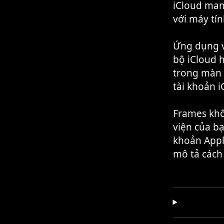
iCloud mang
với máy tín
Ứng dụng v
bộ iCloud h
trong màn h
tài khoản 
Frames khô
viện của bạ
khoản Appl
mô tả cách 