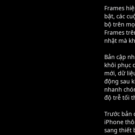
Frames hiệ
bật, các c
bộ trên mọ
Frames trên
nhật mà kh
Bản cập nh
khôi phục d
mới, dữ liệ
động sau k
nhanh chóng
độ trễ tối t
Trước bản c
iPhone thô
sang thiết