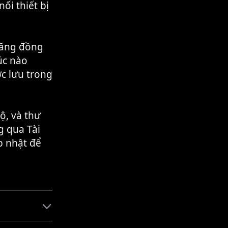
ối thiết bị
năng đồng
úc nào
ợc lưu trong
ộ, và thư
g qua Tài
p nhật để