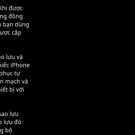
Khi được
động đồng
Dù bạn dùng
được cập
o lưu và
hiếc iPhone
 phục tự
ền mạch và
ết bị với
sao lưu
o lưu đó
ng bộ