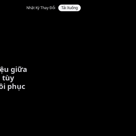
Nhật Ký Thay Đổi
Tải Xuống
iệu giữa
 tùy
ôi phục