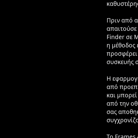
καθυστέρη
Πριν από α
απαιτούσε 
Finder σε 
η μέθοδος 
προσφέρει 
συσκευής σ
Η εφαρμογή
από προεπι
και μπορεί
από την οθ
σας αποθηκ
συγχρονίζο
Το Frames 