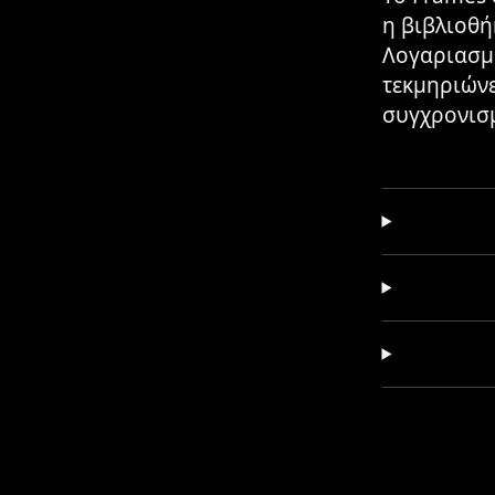
η βιβλιοθή
Λογαριασμο
τεκμηριώνε
συγχρονισμ