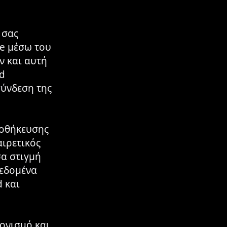
 σας
e μέσω του
ν και αυτή
d
σύνδεση της
ποθήκευσης
αιρετικός
σα στιγμή
δεδομένα
 και
ρονισμό και