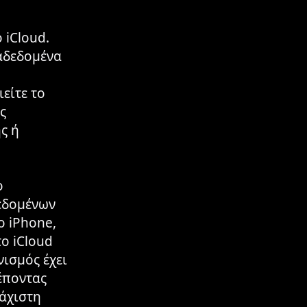
 iCloud.
ταδεδομένα
είτε το
ς
ς ή
ο
εδομένων
ο iPhone,
ο iCloud
ισμός έχει
έποντας
λάχιστη