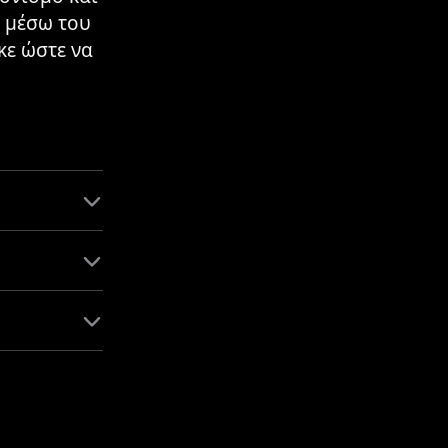
ο μέσω του
κε ώστε να