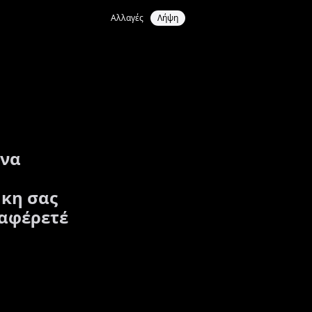
Αλλαγές
Λήψη
ένα
ήκη σας
ναφέρετέ