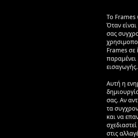
Το Frames 
Όταν είναι
σας συγχρο
χρησιμοποι
Frames σε i
παραμένει 
εισαγωγής.
Αυτή η ενη
δημιουργί
σας. Αν αν
τα συγχρον
και να επα
σχεδιαστεί
στις αλλαγ