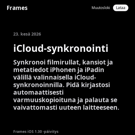
Frames
Muutosloki
Lataa
23. kesä 2026
iCloud-synkronointi
Synkronoi filmirullat, kansiot ja
metatiedot iPhonen ja iPadin
välillä valinnaisella iCloud-
synkronoinnilla. Pidä kirjastosi
automaattisesti
varmuuskopioituna ja palauta se
vaivattomasti uuteen laitteeseen.
Frames iOS 1.30 -päivitys