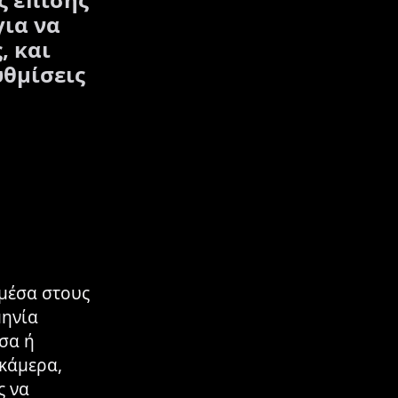
για να
, και
υθμίσεις
 μέσα στους
μηνία
σα ή
 κάμερα,
ς να