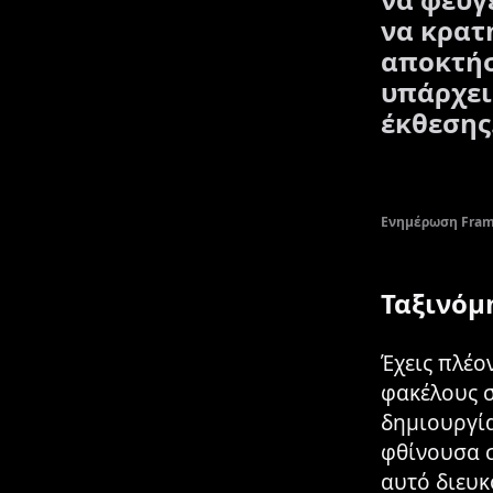
να κρατ
αποκτήσ
υπάρχει
έκθεσης
Ενημέρωση Frame
Ταξινόμ
Έχεις πλέο
φακέλους σ
δημιουργία
φθίνουσα σ
αυτό διευκ