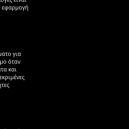
ην εφαρμογή
ματο για
ιμο όταν
τα και
εκριμένες
ητες