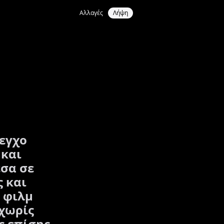
Αλλαγές
Λήψη
εγχο
 και
έσα σε
 και
 φιλμ
 χωρίς
ς επίσης