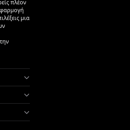
ρείς πλέον
 εφαρμογή
ιλέξεις μια
ων
την