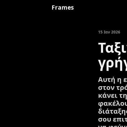
Frames
15 Ιαν 2026
Ταξ
γρή
Αυτή η 
στον τρ
κάνει τ
φακέλου
διάταξη
σου επι
να φεύγ