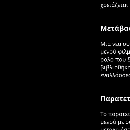
χρειάζεται
Μετάβασ
Μια νέα συ
μενού φιλμ
ρολό που 
βιβλιοθήκη
εναλλάσσεσ
Παρατετ
Το παρατετ
μενού με συ
μετακινήσει