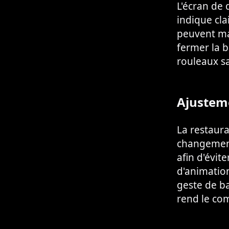
L'écran de 
indique cla
peuvent ma
fermer la ba
rouleaux sa
Ajusteme
La restaura
changement 
afin d'évit
d'animation
geste de ba
rend le com