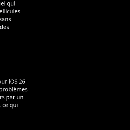
el qui
llicules
sans
 des
our iOS 26
s problèmes
rs par un
 ce qui