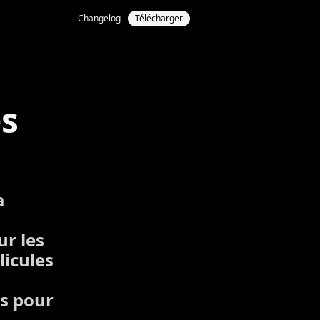
Changelog
Télécharger
s
a
ur les
licules
us pour