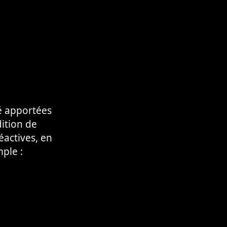
té apportées
dition de
éactives, en
mple :