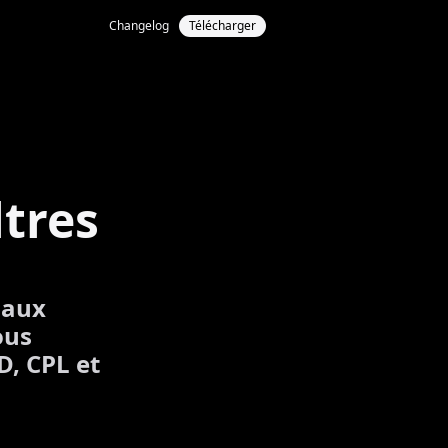
Changelog
Télécharger
ltres
 aux
ous
D, CPL et