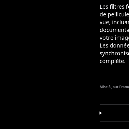
Les filtres
de pellicul
vue, inclua
documentat
votre image 
Les données
synchronise
complète.
Mise à jour Frame