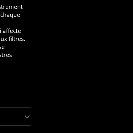
istrement
r chaque
e
 affecte
ux filtres.
se
stres