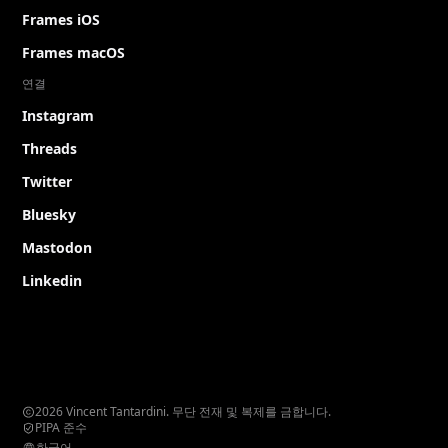
Frames iOS
Frames macOS
연결
Instagram
Threads
Twitter
Bluesky
Mastodon
Linkedin
2026 Vincent Tantardini. 무단 전재 및 복제를 금합니다.
PIPA 준수
한국어