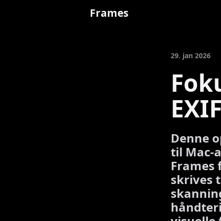
Frames
29. jan 2026
Foku
EXI
Denne op
til Mac-
Frames f
skrives 
skannin
håndteri
visuelle