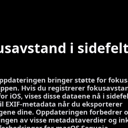
savstand i sidefel
F
pdateringen bringer støtte for foku
appen. Hvis du registrerer fokusavstan
or iOS, vises disse dataene nå i sidefe
til EXIF-metadata når du eksporterer
gene dine. Oppdateringen forbedrer 
ngen av visse metadataverdier og in
 forbedringer for macOS Sequoia.