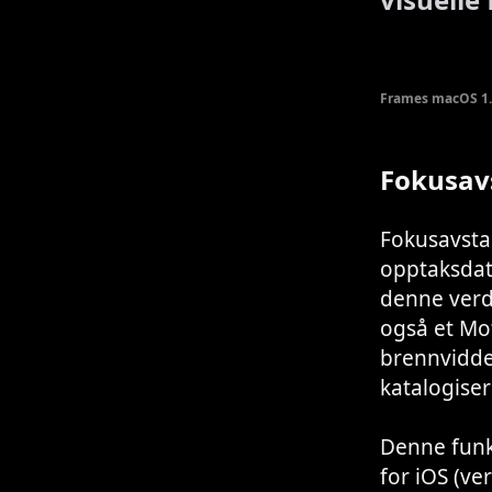
Frames macOS 1.
Fokusav
Fokusavsta
opptaksdata
denne verdi
også et Mo
brennvidde
katalogise
Denne funk
for iOS (ve