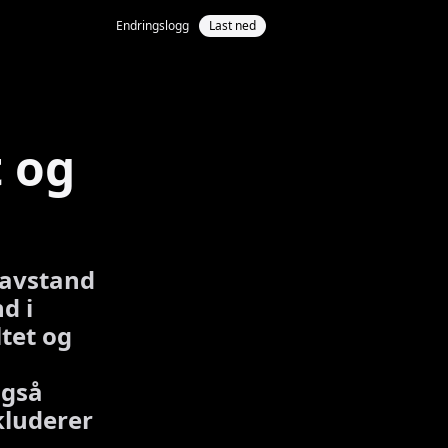
Endringslogg
Last ned
t og
savstand
d i
ltet og
også
kluderer