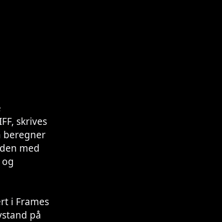
e
FF, skrives
n beregner
nden med
 og
rt i Frames
avstand på