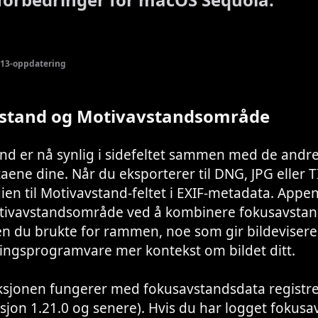
13-oppdatering
stand og Motivavstandsområde
nd er nå synlig i sidefeltet sammen med de andr
ene dine. Når du eksporterer til DNG, JPG eller TI
en til Motivavstand-feltet i EXIF-metadata. Appe
tivavstandsområde ved å kombinere fokusavsta
n du brukte for rammen, noe som gir bildevisere
ringsprogramvare mer kontekst om bildet ditt.
sjonen fungerer med fokusavstandsdata registre
rsjon 1.21.0 og senere). Hvis du har logget fokus