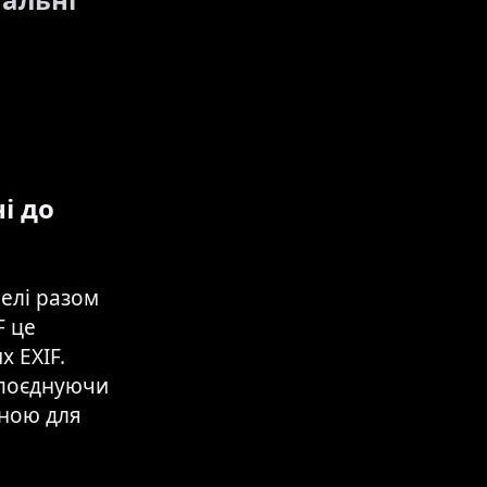
і до
нелі разом
F це
х EXIF.
 поєднуючи
аною для