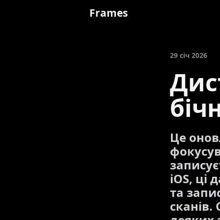
Frames
29 січ 2026
Дис
бічн
Це онов
фокусув
записує
iOS, ці 
та запи
сканів.
деяких 