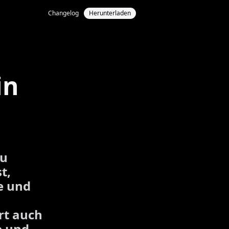
Changelog
Herunterladen
in
du
t,
te und
rt auch
e und