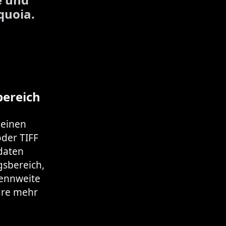
quoia.
ereich
deinen
der TIFF
daten
gsbereich,
ennweite
are mehr