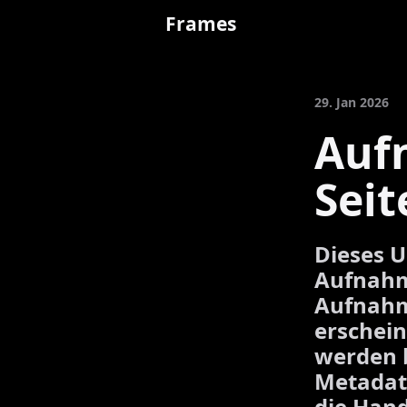
Frames
29. Jan 2026
Auf
Seit
Dieses U
Aufnahm
Aufnahme
erschein
werden b
Metadat
die Han