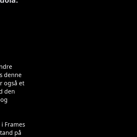
andre
es denne
r også et
d den
 og
 i Frames
stand på