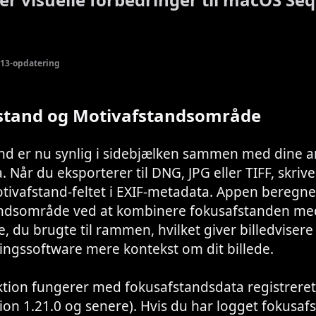
13-opdatering
stand og Motivafstandsområde
nd er nu synlig i sidebjælken sammen med dine 
 Når du eksporterer til DNG, JPG eller TIFF, skriv
otivafstand-feltet i EXIF-metadata. Appen beregne
ndsområde ved at kombinere fokusafstanden me
 du brugte til rammen, hvilket giver billedvisere
ingssoftware mere kontekst om dit billede.
tion fungerer med fokusafstandsdata registreret
rsion 1.21.0 og senere). Hvis du har logget fokusaf