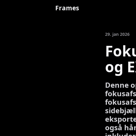
Frames
29. jan 2026
Foku
og E
Denne op
fokusafs
fokusafst
sidebjæl
eksporte
også hå
inkluder