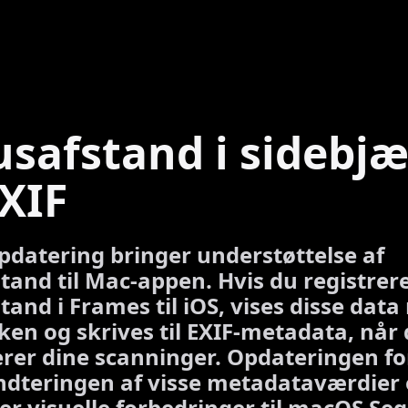
safstand i sidebjæ
XIF
datering bringer understøttelse af
tand til Mac-appen. Hvis du registrer
and i Frames til iOS, vises disse data 
ken og skrives til EXIF-metadata, når
rer dine scanninger. Opdateringen f
ndteringen af visse metadataværdier
er visuelle forbedringer til macOS Seq