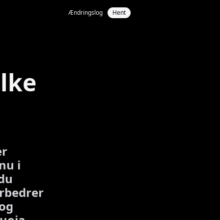
Ændringslog
Hent
lke
er
nu i
 du
orbedrer
 og
uoia.