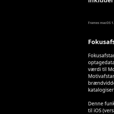
Frames macOS 1.
Fokusaf
Fokusafsta
optagedata.
værdi til M
Motivafsta
brændvidde,
katalogiser
Denne funk
til iOS (ve