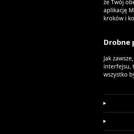
że Twój ob
aplikację 
kroków i k
Drobne 
Jak zawsze
interfejsu,
wszystko by