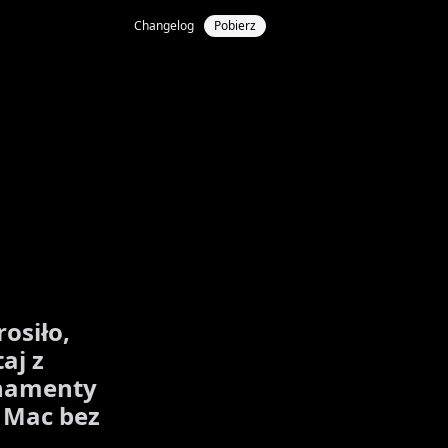
Changelog
Pobierz
osiło,
aj z
onamenty
i Mac bez