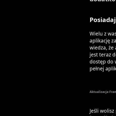
Posiada
Wielu z was
aplikację 
wiedza, że
jest teraz 
dostęp do w
pełnej apli
Aktualizacja Fra
Jeśli wolis