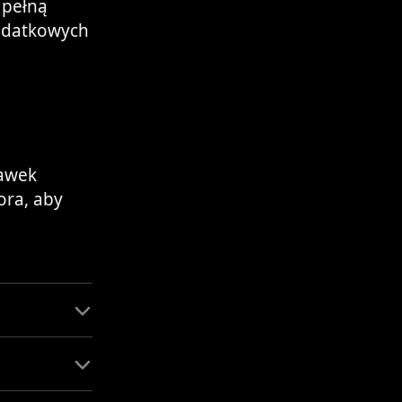
 pełną
odatkowych
rawek
ora, aby