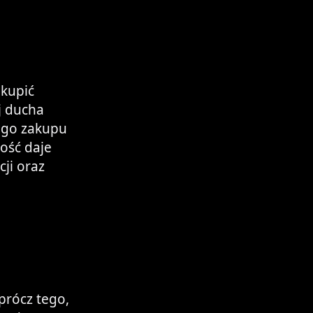
 kupić
j ducha
wego zakupu
ność daje
cji oraz
oprócz tego,