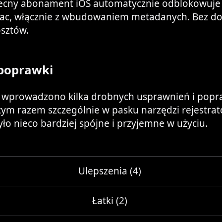
ecny abonament iOS automatycznie odblokowuje
Mac, włącznie z wbudowaniem metadanych. Bez d
osztów.
poprawki
, wprowadzono kilka drobnych usprawnień i pop
 tym razem szczególnie w pasku narzędzi rejestrat
ło nieco bardziej spójne i przyjemne w użyciu.
Ulepszenia (4)
Łatki (2)