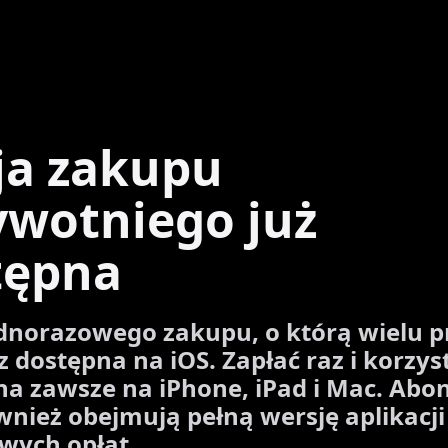
ja zakupu
ywotniego już
tępna
dnorazowego zakupu, o którą wielu pr
az dostępna na iOS. Zapłać raz i korzyst
na zawsze na iPhone, iPad i Mac. Ab
wnież obejmują pełną wersję aplikacj
wych opłat.