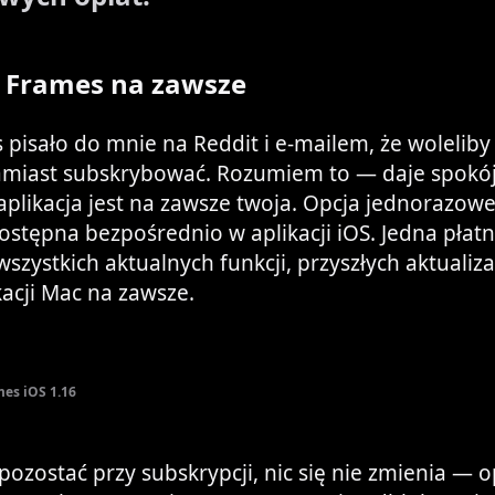
j Frames na zawsze
 pisało do mnie na Reddit i e-mailem, że woleliby
zamiast subskrybować. Rozumiem to — daje spokó
 aplikacja jest na zawsze twoja. Opcja jednorazo
dostępna bezpośrednio w aplikacji iOS. Jedna płat
szystkich aktualnych funkcji, przyszłych aktualiza
kacji Mac na zawsze.
mes iOS 1.16
z pozostać przy subskrypcji, nic się nie zmienia — 