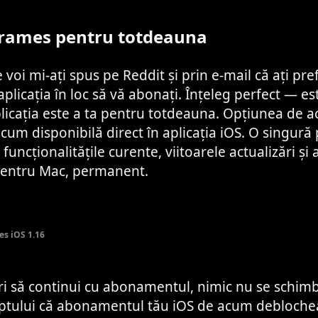
Frames pentru totdeauna
e voi mi-ați spus pe Reddit și prin e-mail că ați pre
plicația în loc să vă abonați. Înțeleg perfect — este
aplicația este a ta pentru totdeauna. Opțiunea de ac
cum disponibilă direct în aplicația iOS. O singură p
funcționalitățile curente, viitoarele actualizări și 
entru Mac, permanent.
es iOS 1.16
ri să continui cu abonamentul, nimic nu se schim
aptului că abonamentul tău iOS de acum debloche