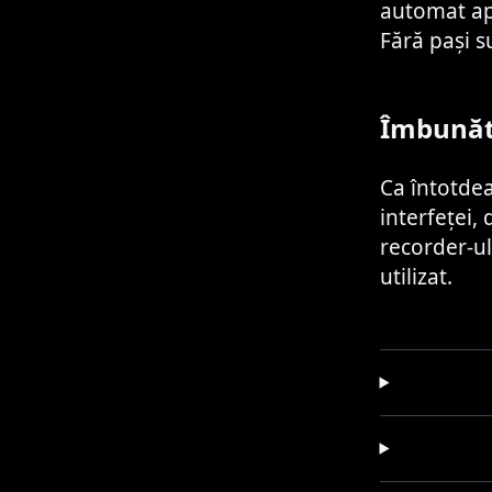
automat apl
Fără pași s
Îmbunătă
Ca întotdea
interfeței,
recorder-ul
utilizat.