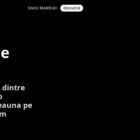
Istoric Modificări
Descarcă
pe
 dintre
o
deauna pe
um