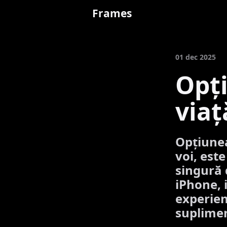
Frames
01 dec 2025
Opți
viaț
Opțiunea
voi, este
singură 
iPhone, 
experien
suplime