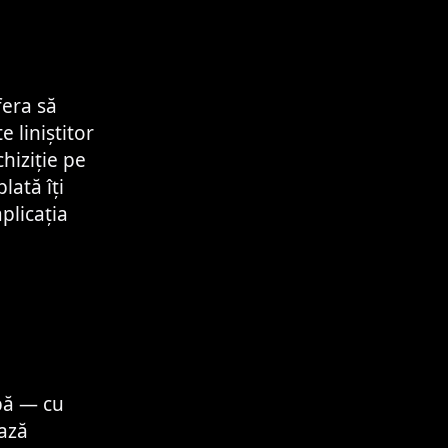
fera să
 liniștitor
hiziție pe
lată îți
aplicația
bă — cu
ază