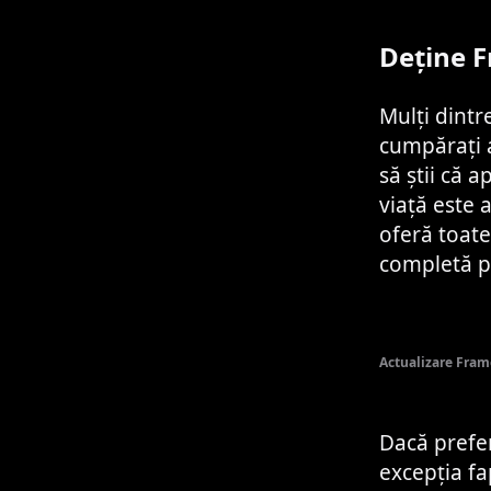
Deține 
Mulți dintr
cumpărați a
să știi că 
viață este a
oferă toate 
completă p
Actualizare Fram
Dacă prefe
excepția f