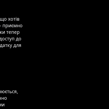
що хотів
 — приємно
ки тепер
доступ до
датку для
нюється,
чно
ми