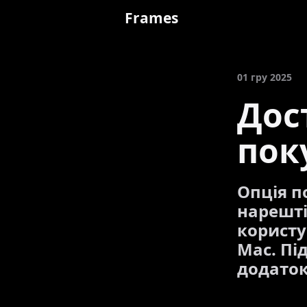
Frames
01 гру 2025
Дос
пок
Опція п
нарешті
користу
Mac. Пі
додаток