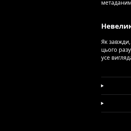
метаданими
Невели
Як завжди
цього разу
усе вигляд