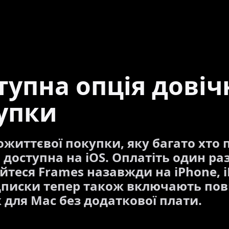
тупна опція довіч
упки
ожиттєвої покупки, яку багато хто 
 доступна на iOS. Оплатіть один раз
йтеся Frames назавжди на iPhone, i
дписки тепер також включають по
 для Mac без додаткової плати.