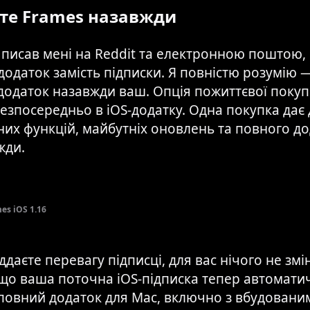
те Frames назавжди
 писав мені на Reddit та електронною поштою, 
додаток замість підписки. Я повністю розумію
додаток назавжди ваш. Опція пожиттєвої покуп
езпосередньо в iOS-додатку. Одна покупка дає 
них функцій, майбутніх оновлень та повного до
жди.
s iOS 1.16
ддаєте перевагу підписці, для вас нічого не змі
 що ваша поточна iOS-підписка тепер автомати
 повний додаток для Mac, включно з вбудовани