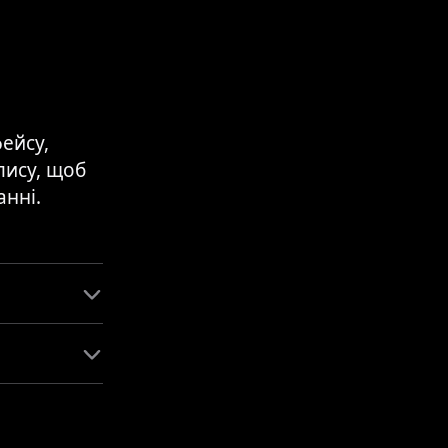
ейсу,
пису, щоб
анні.