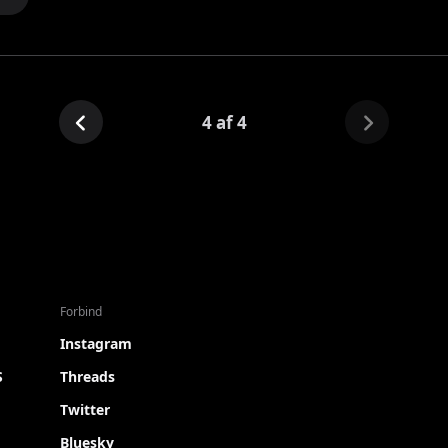
4 af 4
Forbind
Instagram
S
Threads
Twitter
Bluesky