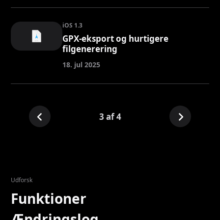
iOS 1.3
GPX-eksport og hurtigere
filgenerering
18. jul 2025
3 af 4
Udforsk
Funktioner
Ændringslog